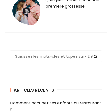
Quelques conseils pour une
première grossesse
R
e
c
h
e
r
ARTICLES RÉCENTS
c
h
Comment occuper ses enfants au restaurant
e
?
p