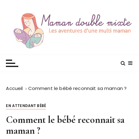
P
a
s
s
e
r
a
Maman double mixte
les aventure d'une multi maman
u
c
o
n
Accueil
Comment le bébé reconnait sa maman ?
t
e
n
EN ATTENDANT BÉBÉ
u
Comment le bébé reconnait sa
maman ?